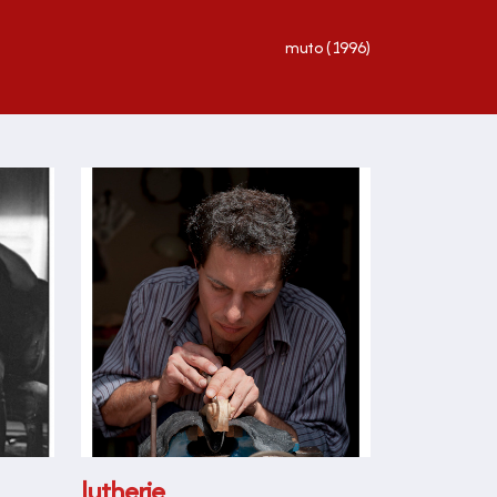
muto (1996)
lutherie