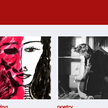
ing
poetry