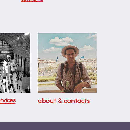
rvices
about
&
contacts