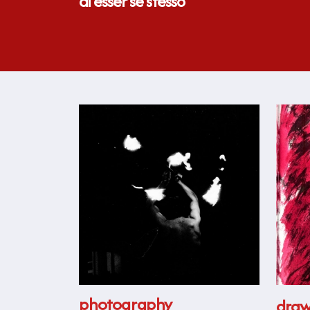
di esser se stesso
photography
draw