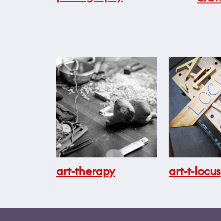
art-therapy
art-t-locus