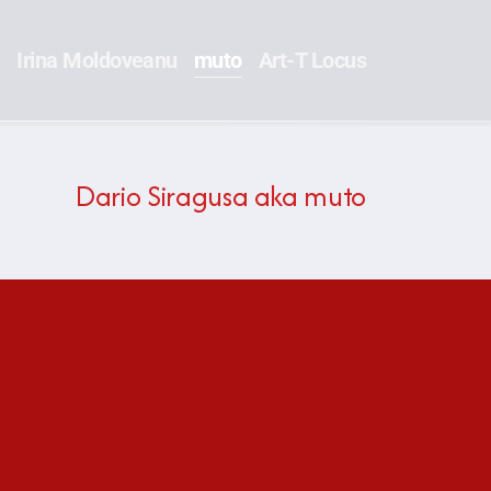
l
Irina Moldoveanu
muto
Art-T Locus
Dario Siragusa aka muto